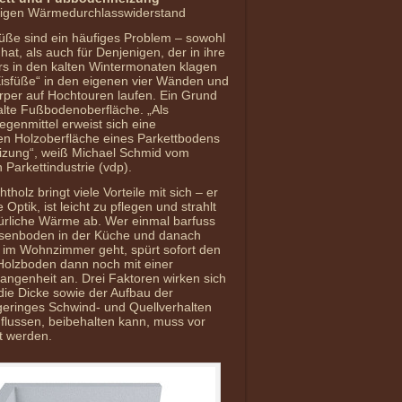
stigen Wärmedurchlasswiderstand
üße sind ein häufiges Problem – sowohl
hat, als auch für Denjenigen, der in ihre
 in den kalten Wintermonaten klagen
Eisfüße“ in den eigenen vier Wänden und
rper auf Hochtouren laufen. Ein Grund
 kalte Fußbodenoberfläche. „Als
egenmittel erweist sich eine
n Holzoberfläche eines Parkettbodens
izung“, weiß Michael Schmid vom
Parkettindustrie (vdp).
holz bringt viele Vorteile mit sich – er
 Optik, ist leicht zu pflegen und strahlt
ürliche Wärme ab. Wer einmal barfuss
esenboden in der Küche und danach
 im Wohnzimmer geht, spürt sofort den
Holzboden dann noch mit einer
ngenheit an. Drei Faktoren wirken sich
ie Dicke sowie der Aufbau der
 geringes Schwind- und Quellverhalten
nflussen, beibehalten kann, muss vor
t werden.