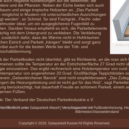
at auch negative Auswirkungen auf die Bewohner, die
tiere und die Pflanzen. Neben der Eiche bieten sich auch
baum und einige tropische Holzarten an. „Das Parkett
te möglichst in Mustern mit unterschiedlichen Ausrichtungen
egt werden“, so Schmid. So sind Fischgrät-, Flecht- oder
elmuster ideal, um ein ausgeglichenes Fugenbild zu
lten. Darüber hinaus empfiehlt es sich, die Parkettelemente
flächig mit dem Untergrund zu verkleben. Die Verklebung
t zusätzlich dafür, dass die Wärme nicht in Hohlräumen
chen Estrich und Parkett „hängen“ bleibt und sorgt ganz
„Aufbau e
nbei auch für die besten Werte bei der Tritt- und
mschalldämmung.
t der Parkettboden nicht überhitzt, gibt es Richtwerte, an die man sich 
emeinen sollte die Temperatur an der Estrichoberfläche 27 Grad nicht üb
gie einzusetzen. Das ergibt rechnerisch eine Holztemperatur von rund
temperatur von angenehmen 20 Grad. Großflächige Teppichböden oder
erem „Gelsenkirchener Barock“ sind nicht empfehlenswert. „Das Zuleg
ingert die Heizungsleistung und ist nicht gut für das Holz“, sagt Parket
ung berücksichtigt, hat dauerhaft Freude an schönem Parkett, einem 
armen Füßen.
le: Der Verband der Deutschen Parkettindustrie e.V.
Veröffentlicht unter
Galaparkett Aktuell
|
Verschlagwortet mit
Fußbodenheizung
,
He
Wärmedurchlasswiderstand
Copyright © 2026. Galaparkett Kassel All Rights Reserved.