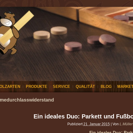
OLZARTEN
PRODUKTE
SERVICE
QUALITÄT
BLOG
MARKET
medurchlasswiderstand
Ein ideales Duo: Parkett und Fuß
Publiziert
21. Januar 2015
|
Von
L.Müller
Ein ideales Duo: Pa