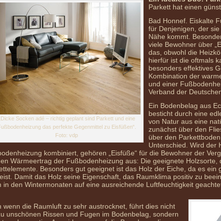
Parkett hat einen gün
Bad Honnef. Eiskalte F
für Denjenigen, der sie 
Nähe kommt. Besonders
viele Bewohner über „
das, obwohl die Heizkö
hierfür ist die oftmals
besonders effektives G
Kombination der warme
und einer Fußbodenhe
Verband der Deutschen 
Ein Bodenbelag aus Echt
besticht durch eine edle
„Dicke Socken adé – richtig geplant sind Parkett und eine
von Natur aus eine nat
ußbodenheizung das perfekte Gegenmittel zu Eisfüßen“.
zunächst über den Fli
Foto: vdp
über den Parkettboden
Unterschied. Wird der 
odenheizung kombiniert, gehören „Eisfüße“ für die Bewohner der Verga
den Wärmeertrag der Fußbodenheizung aus: Die geeignete Holzsorte, d
ettelemente. Besonders gut geeignet ist das Holz der Eiche, da es ein
eist. Damit das Holz seine Eigenschaft, das Raumklima positiv zu beei
m in den Wintermonaten auf eine ausreichende Luftfeuchtigkeit geachte
 wenn die Raumluft zu sehr austrocknet, führt dies nicht
zu unschönen Rissen und Fugen im Bodenbelag, sondern