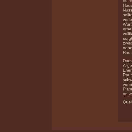
es h
Haus
Nuss
soll
verl
Würf
erha
voll
sorg
zwis
nebe
Rau
Dami
Allg
Ener
Raum
schw
verr
Plan
an w
Quel