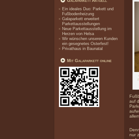
Galaparkett Aktuell
Ein ideales Duo: Parkett und
Fußbodenheizung
Galaparkett erweitert
Parkettausstellungen
Neue Parkettausstellung im
Herzen von Helsa
Wir wünschen unseren Kunden
ein gesegnetes Osterfest!
Privathaus in Baunatal
Mit Galaparkett online
F
Fußb
auf 
Park
aufw
alle
Denn
nur 