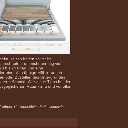
iner Fußbodenheizung bei einem Holzfußboden“.
Foto: vdp/PROLINE
beim Heizen halten sollte: Im
erschreiten, um nicht unnötig viel
 23 bis 24 Grad und eine
 eine allzu üppige Möblierung in
en oder Zustellen des Untergrundes
texperte Schmid. Wer diese Tipps bei der
ausgeglichenen Raumklima und vor allem
izkörper
,
Holzoberfläche
,
Parkettindustrie
,